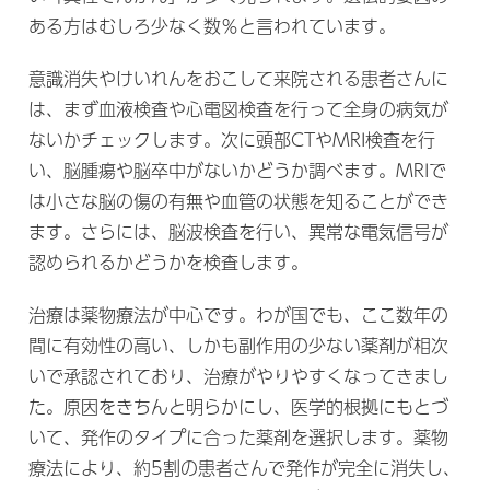
ある方はむしろ少なく数％と言われています。
意識消失やけいれんをおこして来院される患者さんに
は、まず血液検査や心電図検査を行って全身の病気が
ないかチェックします。次に頭部CTやMRI検査を行
い、脳腫瘍や脳卒中がないかどうか調べます。MRIで
は小さな脳の傷の有無や血管の状態を知ることができ
ます。さらには、脳波検査を行い、異常な電気信号が
認められるかどうかを検査します。
治療は薬物療法が中心です。わが国でも、ここ数年の
間に有効性の高い、しかも副作用の少ない薬剤が相次
いで承認されており、治療がやりやすくなってきまし
た。原因をきちんと明らかにし、医学的根拠にもとづ
いて、発作のタイプに合った薬剤を選択します。薬物
療法により、約5割の患者さんで発作が完全に消失し、