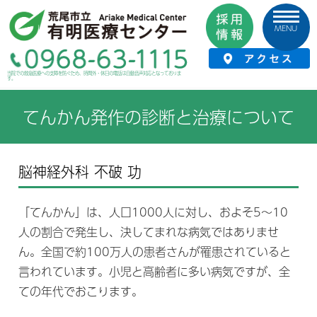
MENU
HOME
›
健康づくり
›
健康のお話
›
てんかん発作の診断と治療について
当院での救急医療への支障を防ぐため、時間外・休日の電話は自動音声対応となっておりま
す。
てんかん発作の診断と治療について
脳神経外科 不破 功
「てんかん」は、人口1000人に対し、およそ5～10
人の割合で発生し、決してまれな病気ではありませ
ん。全国で約100万人の患者さんが罹患されていると
言われています。小児と高齢者に多い病気ですが、全
ての年代でおこります。