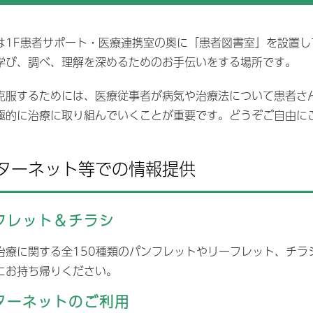
取り組み
院情報の公表
治験
地域連携パス
お支払い
は1F患者サポート・医療連携室の奥に「患者図書室」を設置
PC対象病院
検査科
放射線技術科
不全地域連携パス
症例データベース登録
クレジットカードのご利
学び、調べ、理解を深めるためのお手伝いをする場所です。
いて
療従事者の負担軽減及び処遇
薬剤部
保険請求データ研究利用
栄養科
善の取り組み
克服するためには、医療従事者が病気や治療法について患者さ
医療安全管理
体的拘束の最小化指針
極的に治療に取り組んでいくことが重要です。どうぞご自由に
栄養サポートチーム(NS
切な意思決定支援に関する指
後発医薬品・一般名処方
ターネット等での情報提供
教上の理由による輸血拒否に
する説明・同意書
後発医薬品のある先発医
選定療養費について
院患者面会規定
個別の診療報酬の算定項
フレット＆チラシ
かる明細書の発行につい
害者活躍推進計画と取組の実
状況
治療に関する全150種類のパンフレットやリーフレット、チラ
尾市立有明医療センター公式
stagram（インスタグラ
にお持ち帰りください。
）運用方針
ターネットのご利用