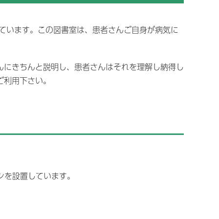
情報公開
病院指標
しています。この図書室は、患者さんご自身が病気に
臨床工学科
用につ
経営指標
患者満足度調査
健康管理センター
んにきちんと説明し、患者さんはそれを理解し納得し
契約状況
ご利用下さい。
T)
臨床研究に関する情報公開
各種書類・申請書
薬品の
書類・申請書ダウンロード
目の分
て
シを設置しています。