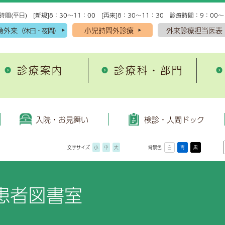
時間(平日) [新規]8：30～11：00 [再来]8：30～11：30 診療時間：9：00～
急外来
小児時間外診療
外来診療担当医表
（休日・夜間）
診療案内
診療科・部門
入院・お見舞い
理念・方針
がん・脳卒中・心筋梗
施設案内
域医療支援病院
外来診療・検査予約受付
院理念
院の手続き
込みから当日受診までの流れ
環器内科
患者図書室
がん診療
人間ドック
救急科
入院・お見舞い
検診・人間ドック
退院支援
開放型病床
者の権利と責務
院生活準備用品
プション検査
尿病・内分泌内科
院内保育所キッズランド
脳卒中診療
脳神経内科
文字サイズ
小
中
大
背景色
白
青
黒
域医療連携だより「小岱
患者サポート窓口
床倫理指針
院中のお願い
尿器科
健康管理センター
急性心筋梗塞診療
産婦人科
健康講座
糖尿病教育
んサロンのご紹介
事前要望書
どもの患者の権利と約束
棟（病室）設備のご案内
神経外科
放射線治療センター
腎臓内科・腎センター
開講座のご案内
糖尿病と当院の取組み
患者図書室
立病院経営強化プラン
院費用について
酔科
各種設備
総合診療科
去の公開講座
糖尿病教育入院
療情報提供指針
見舞いについて
科
敷地内禁煙のお知らせ
耳鼻咽喉科
人情報保護方針
見舞いメール