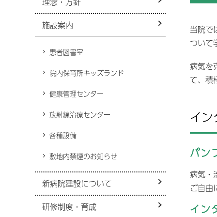
理念・方針
病院機能評価
救急外来
病
災害拠点病院
施設案内
当院で
小児時間外診療
看護部
D
心
紹介受診重点医療機関
ついて
禁煙外来
医
患者図書室
リハビリテーション技術科
周産期医療
改
感染症予防投与について
病気を
院内保育所キッズランド
身
て、積
化学療法を受けられている患者
研修制度・育成
さん・ご家族の方へ
適
健康管理センター
基幹形臨床研修病院
針
奨学金貸付制度
イン
宗
放射線治療センター
関
受託実習生受入れ
各種設備
入
パン
障
敷地内禁煙のお知らせ
施
病気・
荒
新病院建設について
In
ご自由
ム
研修制度・育成
イン