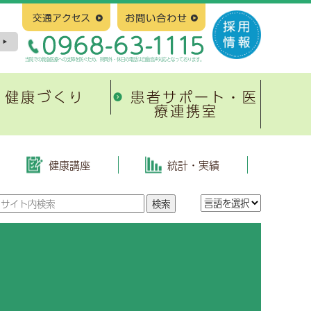
当院での救急医療への支障を防ぐため、時間外・休日の電話は自動音声対応となっております。
健康づくり
患者サポート・医
療連携室
塞
新病院建設について
緩和ケア
有明地域医療連携ネットワーク
整形外科
はじめに
当院の取り組み
協会けんぽ生活習慣病予防健診
健康講座
統計・実績
地域医療連携システム
皮膚科
基本構造、基本計画等
がんのリハビリテーション
がん相談支援センター
放射線治療科
スケジュール
有明緩和ケア研究会
心臓病教室
紹介満足度調査報告書
小児科
入札および契約
広報誌「ひまわり」
形成外科
進捗状況、その他
緩和ケア研修会
病理診断科
有明緩和ケアネットワーク
緩和ケア勉強会