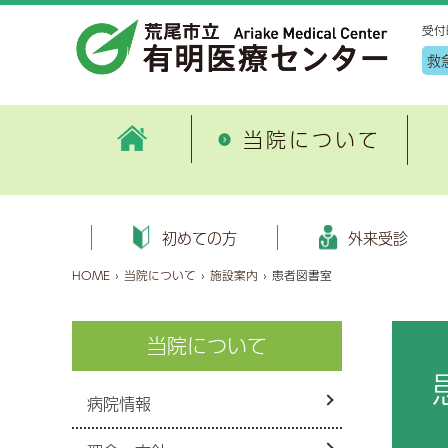
受付
救
当院について
病院情報
外来
患者サポート・医療連携室ご紹
地
ごあいさつ
初めての方へ
健康管理センター施設案内
外科
病
入
申
循
初めての方
外来受診
介
入
病院概要
外来受診のご案内
健診コース
消化器内科・消化器病センター
患
入
オ
糖
HOME
›
当院について
›
施設案内
›
患者図書室
有明地域医療連携合同研修会
地
沿革
健康保険証情報等のオンライン
血液内科
臨
入
泌
各種書類ダウンロード
資格確認について
特定健診・特定保健指導
（医療DX推進体制整備加算）
が
数字で見る荒尾市立 有明医療
呼吸器内科
当院について
子
病
脳
特定健診保健指導とは
セカンドオピニオン
公
センター
選定療養費について
画像診断・治療科
公
入
麻
機関情報
病床利用状況
過
厚生労働大臣の定める掲示事項
病院情報
新興感染症について
緩和ケア内科
診
お
眼
施設の指定状況
健康のお話
外来診療担当医表
歯科口腔外科
個
お