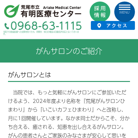
MENU
HOME
›
診療案内
›
相談支援センター
›
がんサロンのご紹介
当院での救急医療への支障を防ぐため、時間外・休日の電話は自動音声対応となっておりま
す。
がんサロンのご紹介
がんサロンとは
当院では、もっと気軽にがんサロンにご参加いただ
けるよう、2024年度より名称を『荒尾がんサロンひ
まわり』から『いこいカフェひまわり』へと改称し、
月に1回開催しています。なかま同士だからこそ、分か
ち合える、癒される、知恵を出し合えるがんサロン。
がんの患者さんとご家族のみなさまが安心して思いを