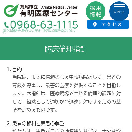
MENU
HOME
›
当院について
›
理念・方針
›
臨床倫理指針
当院での救急医療への支障を防ぐため、時間外・休日の電話は自動音声対応となっておりま
す。
臨床倫理指針
目的
当院は、市民に信頼される中核病院として、患者の
尊厳を尊重し、最善の医療を提供することを目指し
ます。本指針は、医療現場で生じる倫理的課題に対
して、組織として適切かつ迅速に対応するための基
準を定めるものです。
患者の権利と意思の尊重
私たちは、患者が自らの価値観に基づき、十分な説