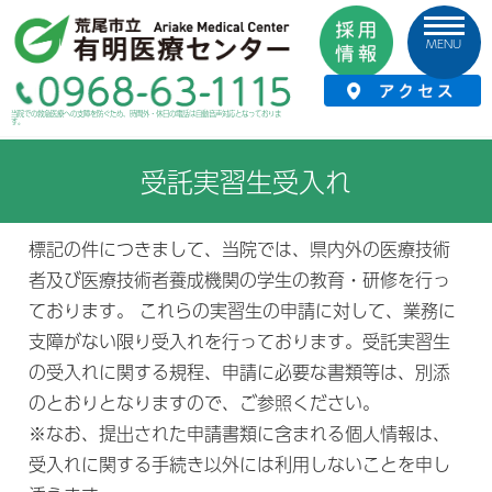
MENU
HOME
›
当院について
›
研修制度・育成
›
受託実習生受入れ
当院での救急医療への支障を防ぐため、時間外・休日の電話は自動音声対応となっておりま
す。
受託実習生受入れ
標記の件につきまして、当院では、県内外の医療技術
者及び医療技術者養成機関の学生の教育・研修を行っ
ております。 これらの実習生の申請に対して、業務に
支障がない限り受入れを行っております。受託実習生
の受入れに関する規程、申請に必要な書類等は、別添
のとおりとなりますので、ご参照ください。
※なお、提出された申請書類に含まれる個人情報は、
受入れに関する手続き以外には利用しないことを申し