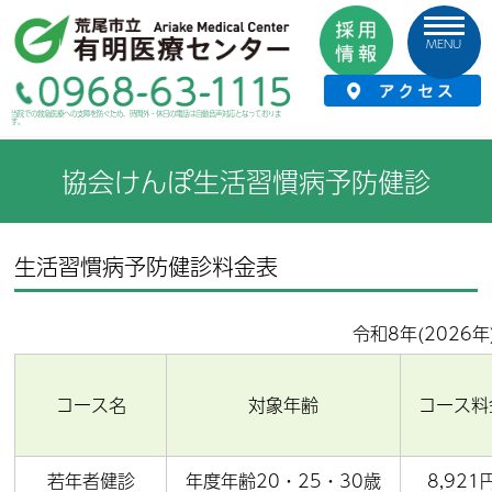
MENU
HOME
›
健康づくり
›
健康診断・人間ドック
›
協会けんぽ生活習慣病予防健診
当院での救急医療への支障を防ぐため、時間外・休日の電話は自動音声対応となっておりま
す。
協会けんぽ生活習慣病予防健診
生活習慣病予防健診料金表
令和8年(2026年
コース名
対象年齢
コース料
若年者健診
年度年齢20・25・30歳
8,921