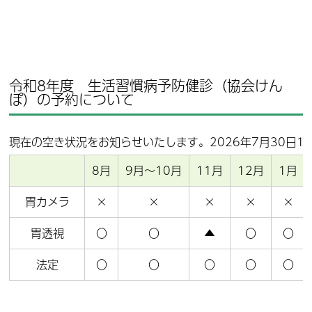
令和8年度 生活習慣病予防健診（協会けん
ぽ）の予約について
現在の空き状況をお知らせいたします。2026年7月30日10
8月
9月～10月
11月
12月
1月
胃カメラ
×
×
×
×
×
胃透視
〇
〇
▲
〇
〇
法定
〇
〇
〇
〇
〇