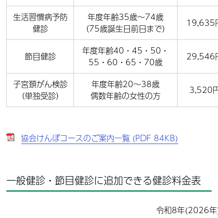
生活習慣病予防
年度年齢35歳～74歳
19,635
健診
（75歳誕生日前日まで）
年度年齢40・45・50・
節目健診
29,546
55・60・65・70歳
子宮頚がん検診
年度年齢20～38歳
3,520
（単独受診）
偶数年齢の女性の方
協会けんぽコースのご案内一覧 (PDF 84KB)
一般健診・節目健診に追加できる健診料金表
令和8年(2026年