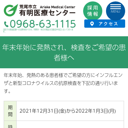
MENU
HOME
›
お知らせ
›
年末年始に発熱され、検査をご希望の患者様へ
当院での救急医療への支障を防ぐため、時間外・休日の電話は自動音声対応となっておりま
す。
年末年始に発熱され、検査をご希望の患
者様へ
年末年始、発熱のある患者様でご希望の方にインフルエン
ザと新型コロナウイルスの抗原検査を下記の通り行いま
す。
期
2021年12月31日(金)から2022年1月3日(月)
間
時