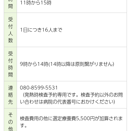
11時から15時
間
受
付
1日につき16人まで
人
数
受
付
9時から14時(14時以降は原則繋がりません）
時
間
連
080-8599-5531
絡
（発熱時検査予約専用です。検査予約以外のお問
先
い合わせは病院の代表番号におかけください）
そ
検査費用の他に選定療養費5,500円が加算されま
の
す。
他