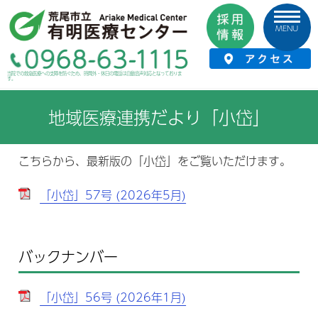
MENU
HOME
›
患者サポート・医療連携室
›
地域医療連携だより「小岱」
当院での救急医療への支障を防ぐため、時間外・休日の電話は自動音声対応となっておりま
す。
地域医療連携だより「小岱」
こちらから、最新版の「小岱」をご覧いただけます。
「小岱」57号 (2026年5月)
バックナンバー
「小岱」56号 (2026年1月)