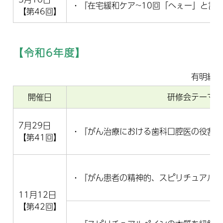
・『在宅緩和ケア~10回「へぇー」と言っ
【第46回】
【令和6年度】
有明緩和
開催日
研修会テーマ
7月29日
・『がん治療における歯科口腔医の役割
【第41回】
・『がん患者の精神的、スピリチュアル
11月12日
【第42回】