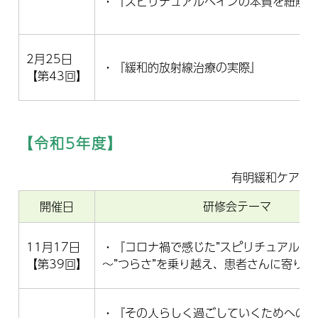
・『スピリチュアルペインの本質を紐解
2月25日
・『緩和的放射線治療の実際』
【第43回】
【令和5年度】
有明緩和ケア研
開催日
研修会テーマ
11月17日
・『コロナ禍で感じた”スピリチュアル・ペ
【第39回】
～”つらさ”を乗り越え、患者さんに寄り
・『その人らしく過ごしていくためへの