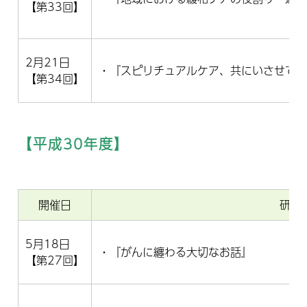
【第33回】
2月21日
・『スピリチュアルケア、共にいさせて
【第34回】
【平成30年度】
有
開催日
研修
5月18日
・『がんに纏わる大切なお話』
【第27回】