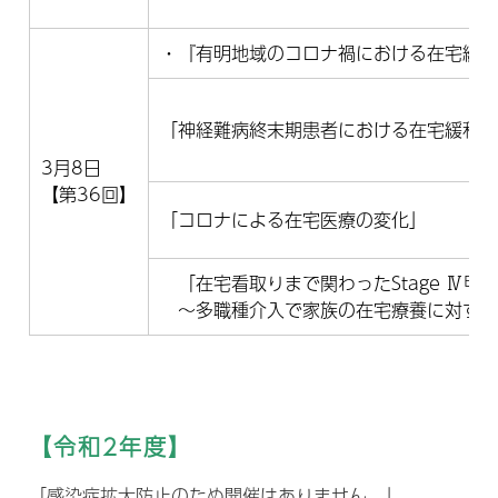
・『有明地域のコロナ禍における在宅緩
「神経難病終末期患者における在宅緩和
3月8日
【第36回】
「コロナによる在宅医療の変化」
「在宅看取りまで関わったStage Ⅳ甲
～多職種介入で家族の在宅療養に対する
【令和2年度】
「感染症拡大防止のため開催はありません。」