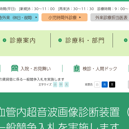
時間(平日) [新規]8：30～11：00 [再来]8：30～11：30 診療時間：9：00～
急外来
小児時間外診療
外来診療担当医表
（休日・夜間）
診療案内
診療科・部門
入院・お見舞い
理念・方針
がん・脳卒中・心筋梗
施設案内
域医療支援病院
外来診療・検査予約受付
院理念
院の手続き
込みから当日受診までの流れ
環器内科
患者図書室
がん診療
人間ドック
救急科
入院・お見舞い
検診・人間ドック
退院支援
開放型病床
者の権利と責務
院生活準備用品
プション検査
尿病・内分泌内科
院内保育所キッズランド
脳卒中診療
脳神経内科
b）の賃貸借に係る一般競争入札を実施します
文字サイズ
小
中
大
背景色
白
青
黒
域医療連携だより「小岱
患者サポート窓口
床倫理指針
院中のお願い
尿器科
健康管理センター
急性心筋梗塞診療
産婦人科
健康講座
糖尿病教育
んサロンのご紹介
事前要望書
どもの患者の権利と約束
棟（病室）設備のご案内
神経外科
放射線治療センター
腎臓内科・腎センター
開講座のご案内
糖尿病と当院の取組み
血管内超音波画像診断装置（i
立病院経営強化プラン
院費用について
酔科
各種設備
総合診療科
去の公開講座
糖尿病教育入院
療情報提供指針
見舞いについて
科
敷地内禁煙のお知らせ
耳鼻咽喉科
一般競争入札を実施します
人情報保護方針
見舞いメール