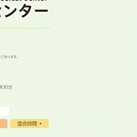
っております。
時30分
面会時間