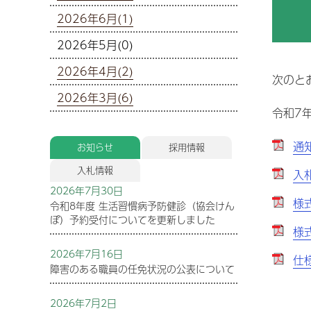
病院機能評価
2026年6月(1)
救急外来
病
災害拠点病院
小児時間外診療
2026年5月(0)
看護部
D
心
紹介受診重点医療機関
禁煙外来
2026年4月(2)
医
リハビリテーション技術科
次のと
周産期医療
改
感染症予防投与について
2026年3月(6)
身
令和7年
化学療法を受けられている患者
研修制度・育成
さん・ご家族の方へ
適
基幹形臨床研修病院
針
通知
お知らせ
採用情報
奨学金貸付制度
宗
入札情報
関
入札
受託実習生受入れ
2026年7月30日
入
様式
令和8年度 生活習慣病予防健診（協会けん
ぽ）予約受付についてを更新しました
障
施
様式
2026年7月16日
荒
仕様
In
障害のある職員の任免状況の公表について
ム
2026年7月2日