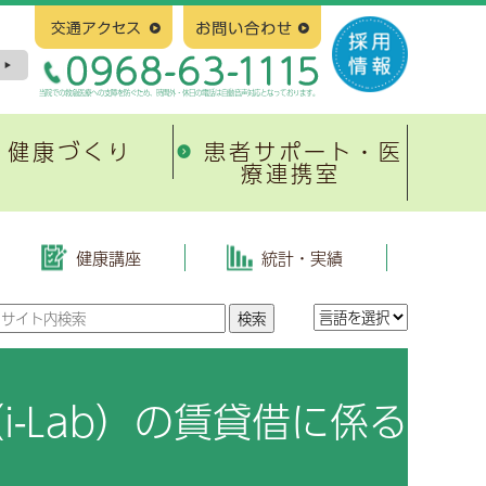
当院での救急医療への支障を防ぐため、時間外・休日の電話は自動音声対応となっております。
健康づくり
患者サポート・医
療連携室
塞
新病院建設について
緩和ケア
有明地域医療連携ネットワーク
整形外科
はじめに
当院の取り組み
協会けんぽ生活習慣病予防健診
健康講座
統計・実績
地域医療連携システム
皮膚科
基本構造、基本計画等
がんのリハビリテーション
がん相談支援センター
放射線治療科
スケジュール
有明緩和ケア研究会
心臓病教室
紹介満足度調査報告書
小児科
入札および契約
広報誌「ひまわり」
-Lab）の賃貸借に係る
形成外科
進捗状況、その他
緩和ケア研修会
病理診断科
有明緩和ケアネットワーク
緩和ケア勉強会