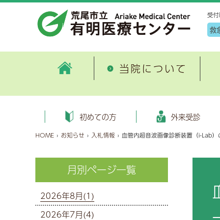
受付
救
当院について
病院情報
外来
患者サポート・医療連携室ご紹
地
ごあいさつ
初めての方へ
健康管理センター施設案内
外科
病
入
申
循
初めての方
外来受診
介
入
病院概要
外来受診のご案内
健診コース
消化器内科・消化器病センター
患
入
オ
糖
HOME
›
お知らせ
›
入札情報
›
血管内超音波画像診断装置（i-La
有明地域医療連携合同研修会
地
沿革
健康保険証情報等のオンライン
血液内科
臨
入
泌
各種書類ダウンロード
資格確認について
特定健診・特定保健指導
（医療DX推進体制整備加算）
が
数字で見る荒尾市立 有明医療
呼吸器内科
月別ページ一覧
子
病
脳
特定健診保健指導とは
セカンドオピニオン
公
センター
選定療養費について
画像診断・治療科
公
入
麻
機関情報
病床利用状況
過
厚生労働大臣の定める掲示事項
2026年8月(1)
新興感染症について
緩和ケア内科
診
お
眼
施設の指定状況
2026年7月(4)
健康のお話
外来診療担当医表
歯科口腔外科
個
お