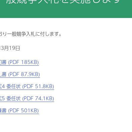
取り組み
院情報の公表
治験
地域連携パス
お支払い
PC対象病院
検査科
放射線技術科
不全地域連携パス
症例データベース登録
クレジットカードのご利
いて
療従事者の負担軽減及び処遇
薬剤部
保険請求データ研究利用
栄養科
おり一般競争入札に付します。
善の取り組み
医療安全管理
体的拘束の最小化指針
3月19日
栄養サポートチーム(NS
切な意思決定支援に関する指
書 (PDF 185KB)
後発医薬品・一般名処方
教上の理由による輸血拒否に
する説明・同意書
書 (PDF 87.9KB)
後発医薬品のある先発医
選定療養費について
院患者面会規定
4 委任状 (PDF 51.8KB)
個別の診療報酬の算定項
かる明細書の発行につい
害者活躍推進計画と取組の実
状況
5 委任状 (PDF 74.1KB)
尾市立有明医療センター公式
書 (PDF 501KB)
stagram（インスタグラ
）運用方針