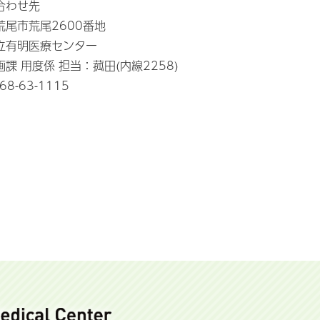
合わせ先
荒尾市荒尾2600番地
立有明医療センター
課 用度係 担当：菰田(内線2258)
968-63-1115