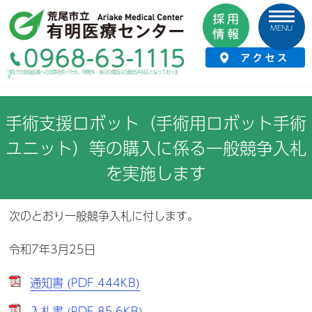
MENU
HOME
›
お知らせ
›
入札情報
›
手術支援ロボット（手術用ロボット手術ユニッ
当院での救急医療への支障を防ぐため、時間外・休日の電話は自動音声対応となっておりま
す。
ト）等の購入に係る一般競争入札を実施します
手術支援ロボット（手術用ロボット手術
ユニット）等の購入に係る一般競争入札
を実施します
次のとおり一般競争入札に付します。
令和7年3月25日
通知書 (PDF 444KB)
入札書 (PDF 85.6KB)