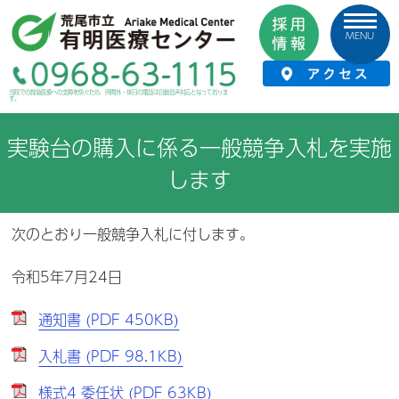
MENU
HOME
›
お知らせ
›
入札情報
›
実験台の購入に係る一般競争入札を実施します
当院での救急医療への支障を防ぐため、時間外・休日の電話は自動音声対応となっておりま
す。
実験台の購入に係る一般競争入札を実施
します
次のとおり一般競争入札に付します。
令和5年7月24日
通知書 (PDF 450KB)
入札書 (PDF 98.1KB)
様式4 委任状 (PDF 63KB)