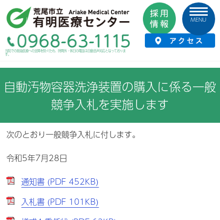
MENU
HOME
›
お知らせ
›
入札情報
›
自動汚物容器洗浄装置の購入に係る一般競争入
当院での救急医療への支障を防ぐため、時間外・休日の電話は自動音声対応となっておりま
す。
札を実施します
自動汚物容器洗浄装置の購入に係る一般
競争入札を実施します
次のとおり一般競争入札に付します。
令和5年7月28日
通知書 (PDF 452KB)
入札書 (PDF 101KB)