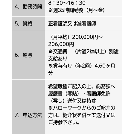
8：30～16：30
4．勤務時間
※週35時間勤務（月～金）
5．資格
正看護師又は准看護師
（月平均）200,000円～
206,000円
※交通費 （片道2㎞以上）別途
6．給与
支給あり
※賞与有り（年2回）4.60ヶ月
分
希望職種ご記入の上、総務課へ
履歴書（写貼）・看護師免許
（写し）送付又は持参
※ハローワークからのご紹介の
7．申込方法
方は、紹介状を併せて送付又は
ご持参下さい。