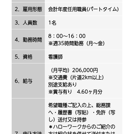
2．雇用形態
会計年度任用職員(パートタイム)
3．人員数
1名
8：00～16：00
4．勤務時間
※週35時間勤務（月～金）
5．資格
看護師
（月平均）206,000円
※交通費（片道2km以上）
6．給与
別途支給あり
※賞与有り 4.60ヶ月分
希望職種ご記入の上、総務課
へ・履歴書（写貼）・免許（写
し）送付又は持参
＊ハローワークからのご紹介の
7．申込方法
方は紹介状を併せて送付または