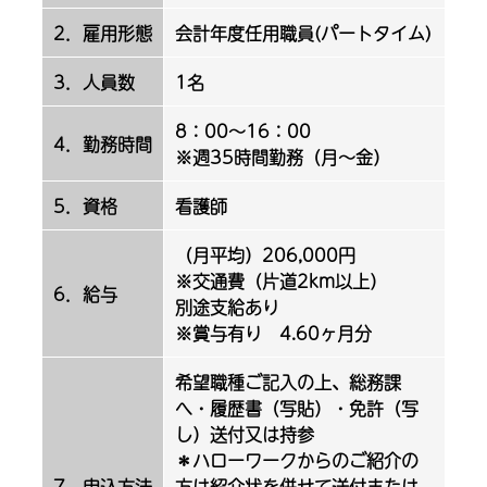
2．雇用形態
会計年度任用職員(パートタイム)
3．人員数
1名
8：00～16：00
4．勤務時間
※週35時間勤務（月～金）
5．資格
看護師
（月平均）206,000円
※交通費（片道2km以上）
6．給与
別途支給あり
※賞与有り 4.60ヶ月分
希望職種ご記入の上、総務課
へ・履歴書（写貼）・免許（写
し）送付又は持参
＊ハローワークからのご紹介の
7．申込方法
方は紹介状を併せて送付または