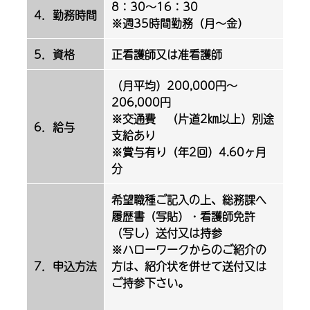
8：30～16：30
4．勤務時間
※週35時間勤務（月～金）
5．資格
正看護師又は准看護師
（月平均）200,000円～
206,000円
※交通費 （片道2㎞以上）別途
6．給与
支給あり
※賞与有り（年2回）4.60ヶ月
分
希望職種ご記入の上、総務課へ
履歴書（写貼）・看護師免許
（写し）送付又は持参
※ハローワークからのご紹介の
7．申込方法
方は、紹介状を併せて送付又は
ご持参下さい。