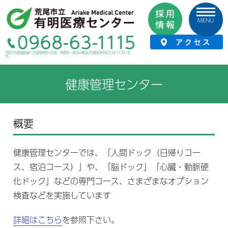
MENU
HOME
›
当院について
›
施設案内
›
健康管理センター
当院での救急医療への支障を防ぐため、時間外・休日の電話は自動音声対応となっておりま
す。
健康管理センター
概要
健康管理センターでは、「人間ドック（日帰りコー
ス、宿泊コース）」や、「脳ドック」「心臓・動脈硬
化ドック」などの専門コース、さまざまなオプション
検査などを実施しています
詳細はこちら
を参照下さい。