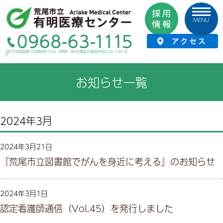
MENU
HOME
›
お知らせ
›
お知らせ一覧
当院での救急医療への支障を防ぐため、時間外・休日の電話は自動音声対応となっておりま
す。
お知らせ一覧
2024年3月
2024年3月21日
『荒尾市立図書館でがんを身近に考える』のお知らせ
2024年3月1日
認定看護師通信（Vol.45）を発行しました