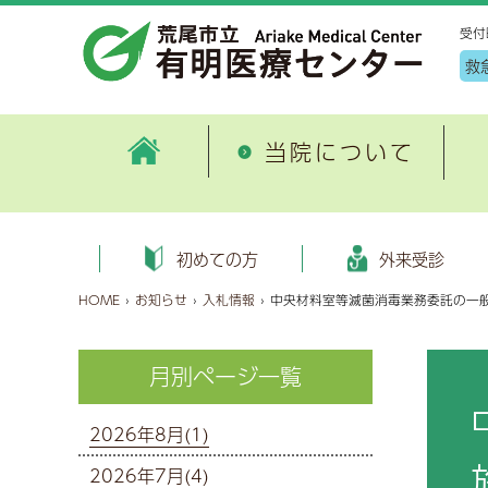
受付
救
当院について
病院情報
外来
患者サポート・医療連携室ご紹
地
ごあいさつ
初めての方へ
健康管理センター施設案内
外科
病
入
申
循
初めての方
外来受診
介
入
病院概要
外来受診のご案内
健診コース
消化器内科・消化器病センター
患
入
オ
糖
HOME
›
お知らせ
›
入札情報
›
中央材料室等滅菌消毒業務委託の一
有明地域医療連携合同研修会
地
沿革
健康保険証情報等のオンライン
血液内科
臨
入
泌
各種書類ダウンロード
資格確認について
特定健診・特定保健指導
（医療DX推進体制整備加算）
が
数字で見る荒尾市立 有明医療
呼吸器内科
月別ページ一覧
子
病
脳
特定健診保健指導とは
セカンドオピニオン
公
センター
選定療養費について
画像診断・治療科
公
入
麻
機関情報
病床利用状況
過
厚生労働大臣の定める掲示事項
2026年8月(1)
新興感染症について
緩和ケア内科
診
お
眼
施設の指定状況
2026年7月(4)
健康のお話
外来診療担当医表
歯科口腔外科
個
お