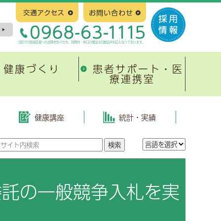
当院での救急医療への支障を防ぐため、時間外・休日の電話は自動音声対応となっております。
健康づくり
患者サポート・医
療連携室
塞
新病院建設について
緩和ケア
有明地域医療連携ネットワーク
整形外科
はじめに
当院の取り組み
協会けんぽ生活習慣病予防健診
健康講座
統計・実績
地域医療連携システム
皮膚科
基本構造、基本計画等
がんのリハビリテーション
がん相談支援センター
放射線治療科
スケジュール
有明緩和ケア研究会
心臓病教室
紹介満足度調査報告書
小児科
入札および契約
広報誌「ひまわり」
委託の一般競争入札を実
形成外科
進捗状況、その他
緩和ケア研修会
病理診断科
有明緩和ケアネットワーク
緩和ケア勉強会