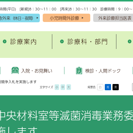
時間(平日) [新規]8：30～11：00 [再来]8：30～11：30 診療時間：9：00～
急外来
小児時間外診療
外来診療担当医表
（休日・夜間）
診療案内
診療科・部門
入院・お見舞い
理念・方針
がん・脳卒中・心筋梗
施設案内
域医療支援病院
外来診療・検査予約受付
院理念
院の手続き
込みから当日受診までの流れ
環器内科
患者図書室
がん診療
人間ドック
救急科
入院・お見舞い
検診・人間ドック
退院支援
開放型病床
者の権利と責務
院生活準備用品
プション検査
尿病・内分泌内科
院内保育所キッズランド
脳卒中診療
脳神経内科
般競争入札を実施します
文字サイズ
小
中
大
背景色
白
青
黒
域医療連携だより「小岱
患者サポート窓口
床倫理指針
院中のお願い
尿器科
健康管理センター
急性心筋梗塞診療
産婦人科
健康講座
糖尿病教育
んサロンのご紹介
事前要望書
どもの患者の権利と約束
棟（病室）設備のご案内
神経外科
放射線治療センター
腎臓内科・腎センター
開講座のご案内
糖尿病と当院の取組み
中央材料室等滅菌消毒業務
立病院経営強化プラン
院費用について
酔科
各種設備
総合診療科
去の公開講座
糖尿病教育入院
療情報提供指針
見舞いについて
科
敷地内禁煙のお知らせ
耳鼻咽喉科
施します
人情報保護方針
見舞いメール