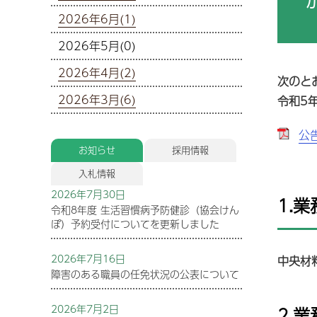
病院機能評価
2026年6月(1)
救急外来
病
災害拠点病院
小児時間外診療
2026年5月(0)
看護部
D
心
紹介受診重点医療機関
禁煙外来
2026年4月(2)
医
リハビリテーション技術科
次のと
周産期医療
改
感染症予防投与について
2026年3月(6)
令和5
身
化学療法を受けられている患者
研修制度・育成
さん・ご家族の方へ
適
公告
基幹形臨床研修病院
針
お知らせ
採用情報
奨学金貸付制度
宗
入札情報
関
受託実習生受入れ
2026年7月30日
1.
入
令和8年度 生活習慣病予防健診（協会けん
ぽ）予約受付についてを更新しました
障
施
2026年7月16日
荒
中央材
In
障害のある職員の任免状況の公表について
ム
2026年7月2日
2.