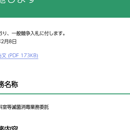
取り組み
院情報の公表
治験
地域連携パス
お支払い
PC対象病院
検査科
放射線技術科
不全地域連携パス
症例データベース登録
クレジットカードのご利
いて
療従事者の負担軽減及び処遇
薬剤部
保険請求データ研究利用
栄養科
おり、一般競争入札に付します。
善の取り組み
年2月8日
医療安全管理
体的拘束の最小化指針
栄養サポートチーム(NS
切な意思決定支援に関する指
文 (PDF 173KB)
後発医薬品・一般名処方
教上の理由による輸血拒否に
する説明・同意書
後発医薬品のある先発医
選定療養費について
業務名称
院患者面会規定
個別の診療報酬の算定項
かる明細書の発行につい
害者活躍推進計画と取組の実
状況
尾市立有明医療センター公式
料室等滅菌消毒業務委託
stagram（インスタグラ
）運用方針
業務内容