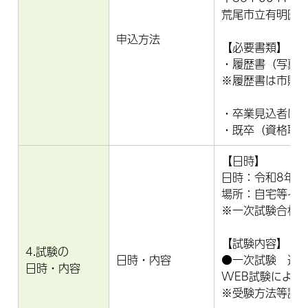
荒尾市立有明医
申込方法
【必要書類】
・履歴書（写真
※履歴書は市販
・卒業見込者は
・既卒（資格取
【日時】
日時：令和8年8
場所：自宅等イ
※一次試験合格
【試験内容】（1
4.試験の
日時・内容
●一次試験 適
日時・内容
WEB試験による
※受験方法等詳