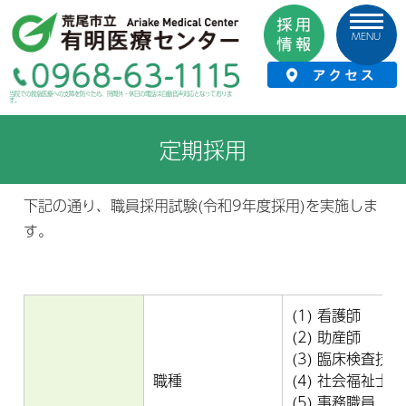
MENU
HOME
›
採用情報
›
定期採用
当院での救急医療への支障を防ぐため、時間外・休日の電話は自動音声対応となっておりま
す。
定期採用
下記の通り、職員採用試験(令和9年度採用)を実施しま
す。
(1) 看護師
(2) 助産師
(3) 臨床検査技師
職種
(4) 社会福祉士
(5) 事務職員（