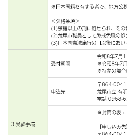
※日本国籍を有する者で、地方公務員法
＜欠格条項＞
(1)禁錮以上の刑に処せられ、その執
(2)荒尾市職員として懲戒免職の処分
(3)日本国憲法施行の日以後におい
令和8年7月1日(水
受付期間
※令和8年7月2
※持参の場合は、
〒864-0041
申込先
荒尾市立 有明医
電話 0968-63-
※封筒の表に「
3.受験手続
【申し込み先】
〒864-0041