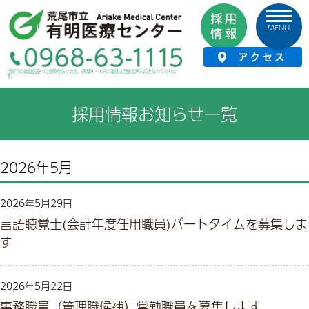
MENU
HOME
›
お知らせ
›
採用情報
›
採用情報お知らせ一覧
当院での救急医療への支障を防ぐため、時間外・休日の電話は自動音声対応となっておりま
す。
採用情報お知らせ一覧
2026年5月
2026年5月29日
言語聴覚士(会計年度任用職員)パートタイムを募集しま
す
2026年5月22日
事務職員（管理職候補）常勤職員を募集します