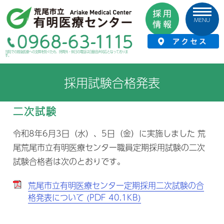
MENU
HOME
›
採用情報
›
採用試験合格発表
当院での救急医療への支障を防ぐため、時間外・休日の電話は自動音声対応となっておりま
す。
採用試験合格発表
二次試験
令和8年6月3日（水）、5日（金）に実施しました 荒
尾荒尾市立有明医療センター職員定期採用試験の二次
試験合格者は次のとおりです。
荒尾市立有明医療センター定期採用二次試験の合
格発表について (PDF 40.1KB)