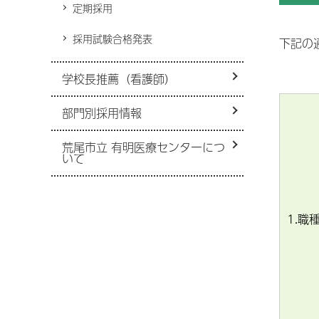
定期採用
病院機能評価
救急外来
病
災害拠点病院
採用試験合格発表
下記の
小児時間外診療
看護部
D
心
紹介受診重点医療機関
禁煙外来
医
学校長推薦（看護師）
リハビリテーション技術科
周産期医療
改
感染症予防投与について
身
部門別採用情報
化学療法を受けられている患者
研修制度・育成
さん・ご家族の方へ
適
基幹形臨床研修病院
針
荒尾市立 有明医療センターにつ
いて
奨学金貸付制度
宗
関
受託実習生受入れ
入
1.職
障
施
荒
In
ム