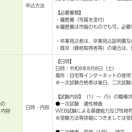
申込方法
【必要書類】
・履歴書（写真を添付）
※履歴書は市販のものでも可。必要
・卒業見込者は、卒業見込証明書及
・既卒（資格取得者等）の場合は、
【日時】
日時：令和8年8月8日（土）
場所：自宅等インターネットの使用
※一次試験合格者は後日、二次試験
【試験内容】（1）～（5）の職種
験の
●一次試験 適性検査
日時・内容
・内容
WEB試験による基礎能力及び性格
※受験方法等詳細につきましては受
●二次検査 面接（1回）、論文