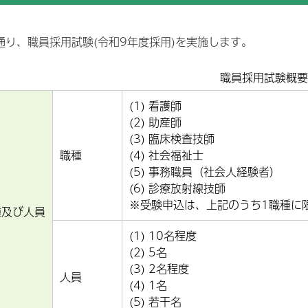
取り組み
院情報の公表
治験
地域連携パス
お支払い
通り、職員採用試験(令和9年度採用)を実施します。
PC対象病院
検査科
放射線技術科
不全地域連携パス
症例データベース登録
クレジットカードのご利
いて
療従事者の負担軽減及び処遇
職員採用試験概要
薬剤部
保険請求データ研究利用
栄養科
善の取り組み
医療安全管理
体的拘束の最小化指針
(1) 看護師
(2) 助産師
栄養サポートチーム(NS
切な意思決定支援に関する指
(3) 臨床検査技師
後発医薬品・一般名処方
職種
(4) 社会福祉士
教上の理由による輸血拒否に
する説明・同意書
(5) 事務職員（社会人経験者）
後発医薬品のある先発医
選定療養費について
(6) 診療放射線技師
院患者面会規定
※受験申込は、上記のうち1職種に
個別の診療報酬の算定項
種及び人員
かる明細書の発行につい
害者活躍推進計画と取組の実
状況
(1) 10名程度
尾市立有明医療センター公式
(2) 5名
stagram（インスタグラ
(3) 2名程度
）運用方針
人員
(4) 1名
(5) 若干名