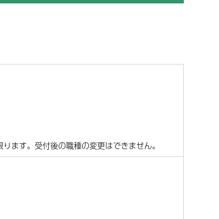
情報公開
病院指標
臨床工学科
用につ
経営指標
患者満足度調査
健康管理センター
契約状況
T)
臨床研究に関する情報公開
各種書類・申請書
薬品の
書類・申請書ダウンロード
限ります。受付後の職種の変更はできません。
目の分
て