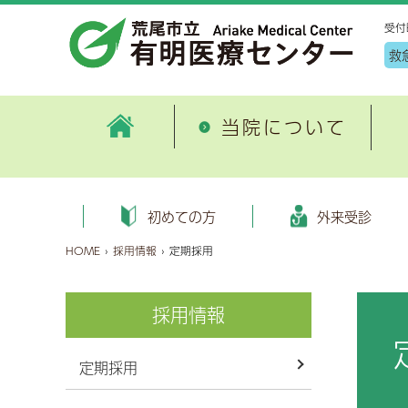
受付
救
当院について
病院情報
外来
患者サポート・医療連携室ご紹
地
ごあいさつ
初めての方へ
健康管理センター施設案内
外科
病
入
申
循
初めての方
外来受診
介
入
病院概要
外来受診のご案内
健診コース
消化器内科・消化器病センター
患
入
オ
糖
HOME
›
採用情報
›
定期採用
有明地域医療連携合同研修会
地
沿革
健康保険証情報等のオンライン
血液内科
臨
入
泌
各種書類ダウンロード
資格確認について
特定健診・特定保健指導
（医療DX推進体制整備加算）
が
数字で見る荒尾市立 有明医療
呼吸器内科
採用情報
子
病
脳
特定健診保健指導とは
セカンドオピニオン
公
センター
選定療養費について
画像診断・治療科
公
入
麻
機関情報
病床利用状況
過
厚生労働大臣の定める掲示事項
定期採用
新興感染症について
緩和ケア内科
診
お
眼
施設の指定状況
健康のお話
外来診療担当医表
歯科口腔外科
個
お