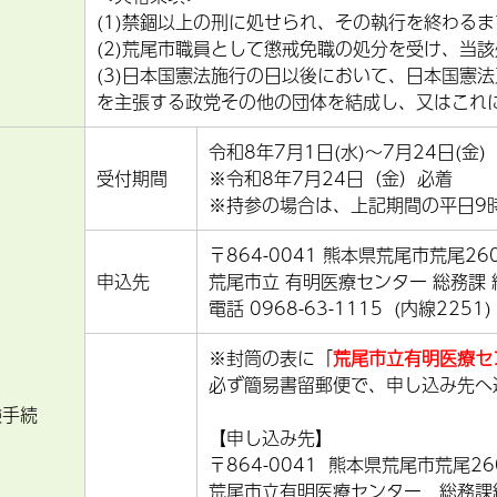
(1)禁錮以上の刑に処せられ、その執行を終わる
(2)荒尾市職員として懲戒免職の処分を受け、当
(3)日本国憲法施行の日以後において、日本国憲
を主張する政党その他の団体を結成し、又はこれ
令和8年7月1日(水)～7月24日(金)
受付期間
※令和8年7月24日（金）必着
※持参の場合は、上記期間の平日9
〒864-0041 熊本県荒尾市荒尾26
申込先
荒尾市立 有明医療センター 総務課 
電話 0968-63-1115 (内線2251)
※封筒の表に「
荒尾市立有明医療セ
必ず簡易書留郵便で、申し込み先へ
験手続
【申し込み先】
〒864-0041 熊本県荒尾市荒尾26
荒尾市立有明医療センター 総務課