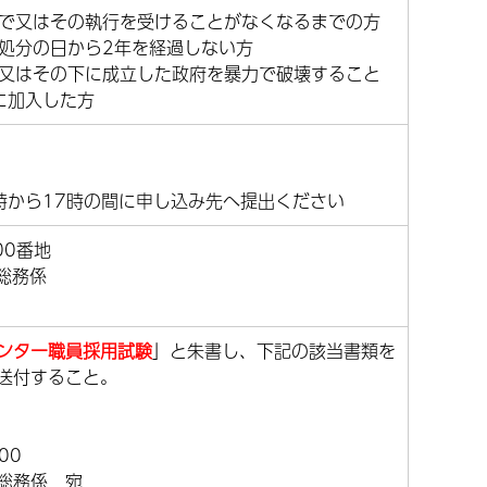
まで又はその執行を受けることがなくなるまでの方
該処分の日から2年を経過しない方
法又はその下に成立した政府を暴力で破壊すること
に加入した方
時から17時の間に申し込み先へ提出ください
00番地
総務係
ンター職員採用試験
」と朱書し、下記の該当書類を
送付すること。
00
総務係 宛