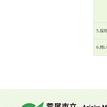
5.採
6.問