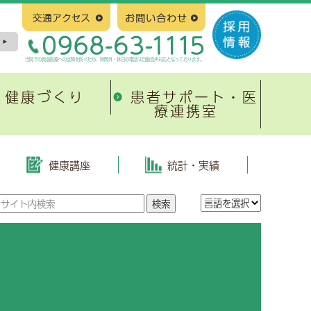
当院での救急医療への支障を防ぐため、時間外・休日の電話は自動音声対応となっております。
健康づくり
患者サポート・医
療連携室
塞
新病院建設について
緩和ケア
有明地域医療連携ネットワーク
整形外科
はじめに
当院の取り組み
協会けんぽ生活習慣病予防健診
健康講座
統計・実績
地域医療連携システム
皮膚科
基本構造、基本計画等
がんのリハビリテーション
がん相談支援センター
放射線治療科
スケジュール
有明緩和ケア研究会
心臓病教室
紹介満足度調査報告書
小児科
入札および契約
広報誌「ひまわり」
形成外科
進捗状況、その他
緩和ケア研修会
病理診断科
有明緩和ケアネットワーク
緩和ケア勉強会