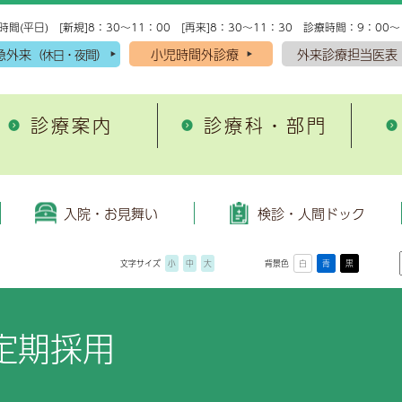
時間(平日) [新規]8：30～11：00 [再来]8：30～11：30 診療時間：9：00～
急外来
小児時間外診療
外来診療担当医表
（休日・夜間）
診療案内
診療科・部門
入院・お見舞い
理念・方針
がん・脳卒中・心筋梗
施設案内
域医療支援病院
外来診療・検査予約受付
院理念
院の手続き
込みから当日受診までの流れ
環器内科
患者図書室
がん診療
人間ドック
救急科
入院・お見舞い
検診・人間ドック
退院支援
開放型病床
者の権利と責務
院生活準備用品
プション検査
尿病・内分泌内科
院内保育所キッズランド
脳卒中診療
脳神経内科
文字サイズ
小
中
大
背景色
白
青
黒
域医療連携だより「小岱
患者サポート窓口
床倫理指針
院中のお願い
尿器科
健康管理センター
急性心筋梗塞診療
産婦人科
健康講座
糖尿病教育
んサロンのご紹介
事前要望書
どもの患者の権利と約束
棟（病室）設備のご案内
神経外科
放射線治療センター
腎臓内科・腎センター
開講座のご案内
糖尿病と当院の取組み
定期採用
立病院経営強化プラン
院費用について
酔科
各種設備
総合診療科
去の公開講座
糖尿病教育入院
療情報提供指針
見舞いについて
科
敷地内禁煙のお知らせ
耳鼻咽喉科
人情報保護方針
見舞いメール