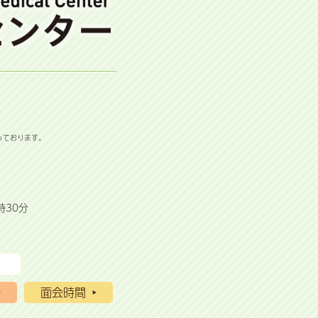
っております。
時30分
面会時間