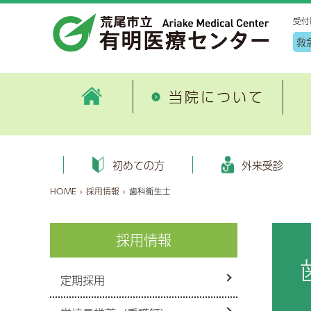
受付
救
当院について
病院情報
外来
患者サポート・医療連携室ご紹
地
ごあいさつ
初めての方へ
健康管理センター施設案内
外科
病
入
申
循
初めての方
外来受診
介
入
病院概要
外来受診のご案内
健診コース
消化器内科・消化器病センター
患
入
オ
糖
HOME
›
採用情報
›
歯科衛生士
有明地域医療連携合同研修会
地
沿革
健康保険証情報等のオンライン
血液内科
臨
入
泌
各種書類ダウンロード
資格確認について
特定健診・特定保健指導
（医療DX推進体制整備加算）
が
数字で見る荒尾市立 有明医療
呼吸器内科
採用情報
子
病
脳
特定健診保健指導とは
セカンドオピニオン
公
センター
選定療養費について
画像診断・治療科
公
入
麻
機関情報
病床利用状況
過
厚生労働大臣の定める掲示事項
定期採用
新興感染症について
緩和ケア内科
診
お
眼
施設の指定状況
健康のお話
外来診療担当医表
歯科口腔外科
個
お