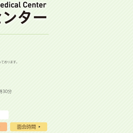
っております。
時30分
面会時間