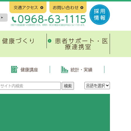
当院での救急医療への支障を防ぐため、時間外・休日の電話は自動音声対応となっております。
健康づくり
患者サポート・医
療連携室
塞
新病院建設について
緩和ケア
有明地域医療連携ネットワーク
整形外科
はじめに
当院の取り組み
協会けんぽ生活習慣病予防健診
健康講座
統計・実績
地域医療連携システム
皮膚科
基本構造、基本計画等
がんのリハビリテーション
がん相談支援センター
放射線治療科
スケジュール
有明緩和ケア研究会
心臓病教室
紹介満足度調査報告書
小児科
入札および契約
広報誌「ひまわり」
形成外科
進捗状況、その他
緩和ケア研修会
病理診断科
有明緩和ケアネットワーク
緩和ケア勉強会