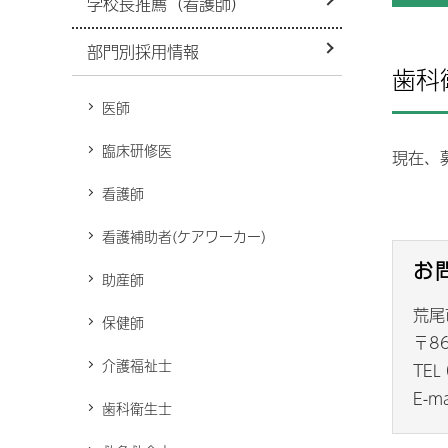
学校長推薦（看護師）
病院機能評価
救急外来
病
災害拠点病院
部門別採用情報
小児時間外診療
看護部
D
歯科
心
紹介受診重点医療機関
禁煙外来
医
医師
リハビリテーション技術科
周産期医療
改
感染症予防投与について
臨床研修医
身
現在、
化学療法を受けられている患者
研修制度・育成
さん・ご家族の方へ
適
看護師
基幹形臨床研修病院
針
奨学金貸付制度
宗
看護補助者(ケアワーカー）
関
受託実習生受入れ
お
助産師
入
荒尾
障
保健師
施
〒8
介護福祉士
荒
TEL
In
ム
E-ma
歯科衛生士