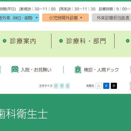
時間(平日) [新規]8：30～11：00 [再来]8：30～11：30 診療時間：9：00～
急外来
小児時間外診療
外来診療担当医表
（休日・夜間）
診療案内
診療科・部門
入院・お見舞い
理念・方針
がん・脳卒中・心筋梗
施設案内
域医療支援病院
外来診療・検査予約受付
院理念
院の手続き
込みから当日受診までの流れ
環器内科
患者図書室
がん診療
人間ドック
救急科
入院・お見舞い
検診・人間ドック
退院支援
開放型病床
者の権利と責務
院生活準備用品
プション検査
尿病・内分泌内科
院内保育所キッズランド
脳卒中診療
脳神経内科
文字サイズ
小
中
大
背景色
白
青
黒
域医療連携だより「小岱
患者サポート窓口
床倫理指針
院中のお願い
尿器科
健康管理センター
急性心筋梗塞診療
産婦人科
健康講座
糖尿病教育
んサロンのご紹介
事前要望書
どもの患者の権利と約束
棟（病室）設備のご案内
神経外科
放射線治療センター
腎臓内科・腎センター
開講座のご案内
糖尿病と当院の取組み
歯科衛生士
立病院経営強化プラン
院費用について
酔科
各種設備
総合診療科
去の公開講座
糖尿病教育入院
療情報提供指針
見舞いについて
科
敷地内禁煙のお知らせ
耳鼻咽喉科
人情報保護方針
見舞いメール