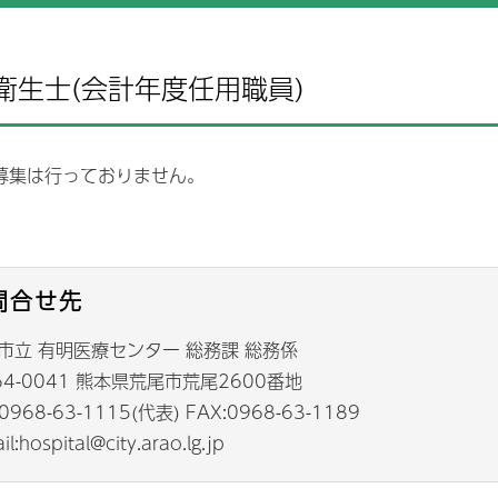
取り組み
院情報の公表
治験
地域連携パス
お支払い
PC対象病院
検査科
放射線技術科
衛生士(会計年度任用職員)
不全地域連携パス
症例データベース登録
クレジットカードのご利
いて
療従事者の負担軽減及び処遇
薬剤部
保険請求データ研究利用
栄養科
善の取り組み
医療安全管理
体的拘束の最小化指針
募集は行っておりません。
栄養サポートチーム(NS
切な意思決定支援に関する指
後発医薬品・一般名処方
教上の理由による輸血拒否に
する説明・同意書
後発医薬品のある先発医
問合せ先
選定療養費について
院患者面会規定
個別の診療報酬の算定項
市立 有明医療センター 総務課 総務係
かる明細書の発行につい
害者活躍推進計画と取組の実
状況
64-0041 熊本県荒尾市荒尾2600番地
尾市立有明医療センター公式
 0968-63-1115(代表) FAX:0968-63-1189
stagram（インスタグラ
）運用方針
il:hospital@city.arao.lg.jp