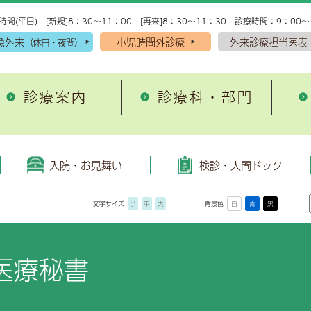
時間(平日) [新規]8：30～11：00 [再来]8：30～11：30 診療時間：9：00～
急外来
小児時間外診療
外来診療担当医表
（休日・夜間）
診療案内
診療科・部門
入院・お見舞い
理念・方針
がん・脳卒中・心筋梗
施設案内
域医療支援病院
外来診療・検査予約受付
院理念
院の手続き
込みから当日受診までの流れ
環器内科
患者図書室
がん診療
人間ドック
救急科
入院・お見舞い
検診・人間ドック
退院支援
開放型病床
者の権利と責務
院生活準備用品
プション検査
尿病・内分泌内科
院内保育所キッズランド
脳卒中診療
脳神経内科
文字サイズ
小
中
大
背景色
白
青
黒
域医療連携だより「小岱
患者サポート窓口
床倫理指針
院中のお願い
尿器科
健康管理センター
急性心筋梗塞診療
産婦人科
健康講座
糖尿病教育
んサロンのご紹介
事前要望書
どもの患者の権利と約束
棟（病室）設備のご案内
神経外科
放射線治療センター
腎臓内科・腎センター
開講座のご案内
糖尿病と当院の取組み
医療秘書
立病院経営強化プラン
院費用について
酔科
各種設備
総合診療科
去の公開講座
糖尿病教育入院
療情報提供指針
見舞いについて
科
敷地内禁煙のお知らせ
耳鼻咽喉科
人情報保護方針
見舞いメール