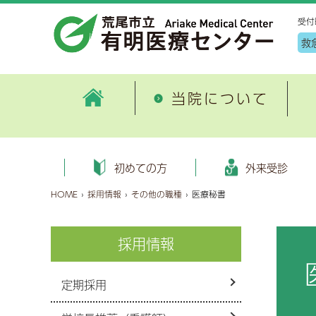
受付
救
当院について
病院情報
外来
患者サポート・医療連携室ご紹
地
ごあいさつ
初めての方へ
健康管理センター施設案内
外科
病
入
申
循
初めての方
外来受診
介
入
病院概要
外来受診のご案内
健診コース
消化器内科・消化器病センター
患
入
オ
糖
HOME
›
採用情報
›
その他の職種
›
医療秘書
有明地域医療連携合同研修会
地
沿革
健康保険証情報等のオンライン
血液内科
臨
入
泌
各種書類ダウンロード
資格確認について
特定健診・特定保健指導
（医療DX推進体制整備加算）
が
数字で見る荒尾市立 有明医療
呼吸器内科
採用情報
子
病
脳
特定健診保健指導とは
セカンドオピニオン
公
センター
選定療養費について
画像診断・治療科
公
入
麻
機関情報
病床利用状況
過
厚生労働大臣の定める掲示事項
定期採用
新興感染症について
緩和ケア内科
診
お
眼
施設の指定状況
健康のお話
外来診療担当医表
歯科口腔外科
個
お