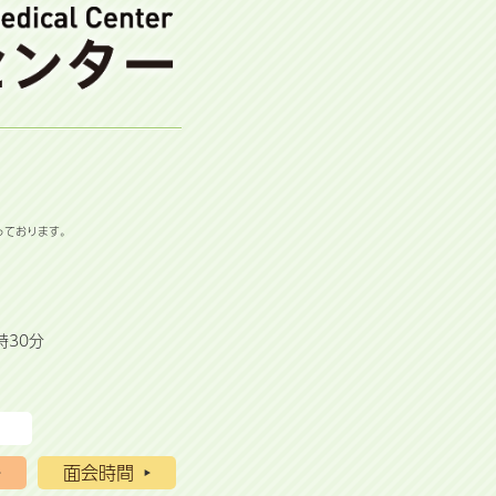
っております。
時30分
面会時間