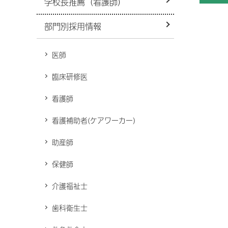
学校長推薦（看護師）
病院機能評価
救急外来
病
災害拠点病院
部門別採用情報
小児時間外診療
看護部
D
心
紹介受診重点医療機関
禁煙外来
医
医師
リハビリテーション技術科
周産期医療
改
感染症予防投与について
臨床研修医
身
化学療法を受けられている患者
研修制度・育成
さん・ご家族の方へ
適
看護師
基幹形臨床研修病院
針
奨学金貸付制度
宗
看護補助者(ケアワーカー）
関
受託実習生受入れ
助産師
入
障
保健師
施
介護福祉士
荒
In
ム
歯科衛生士