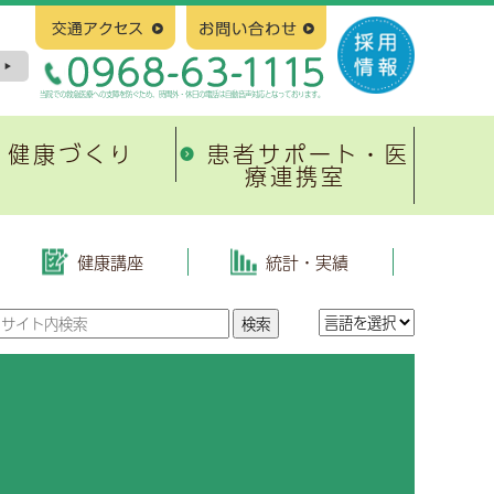
当院での救急医療への支障を防ぐため、時間外・休日の電話は自動音声対応となっております。
健康づくり
患者サポート・医
療連携室
塞
新病院建設について
緩和ケア
有明地域医療連携ネットワーク
整形外科
はじめに
当院の取り組み
協会けんぽ生活習慣病予防健診
健康講座
統計・実績
地域医療連携システム
皮膚科
基本構造、基本計画等
がんのリハビリテーション
がん相談支援センター
放射線治療科
スケジュール
有明緩和ケア研究会
心臓病教室
紹介満足度調査報告書
小児科
入札および契約
広報誌「ひまわり」
形成外科
進捗状況、その他
緩和ケア研修会
病理診断科
有明緩和ケアネットワーク
緩和ケア勉強会