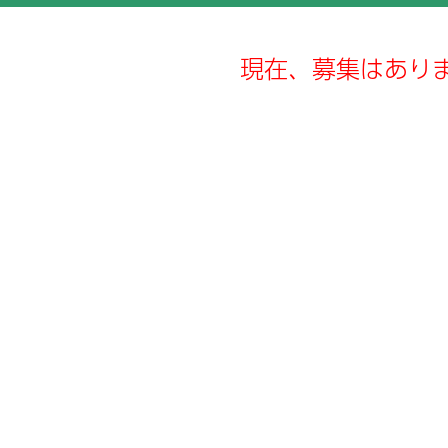
取り組み
院情報の公表
治験
地域連携パス
お支払い
現在、募集はあり
PC対象病院
検査科
放射線技術科
不全地域連携パス
症例データベース登録
クレジットカードのご利
いて
療従事者の負担軽減及び処遇
薬剤部
保険請求データ研究利用
栄養科
善の取り組み
医療安全管理
体的拘束の最小化指針
栄養サポートチーム(NS
切な意思決定支援に関する指
後発医薬品・一般名処方
教上の理由による輸血拒否に
する説明・同意書
後発医薬品のある先発医
選定療養費について
院患者面会規定
個別の診療報酬の算定項
かる明細書の発行につい
害者活躍推進計画と取組の実
状況
尾市立有明医療センター公式
stagram（インスタグラ
）運用方針